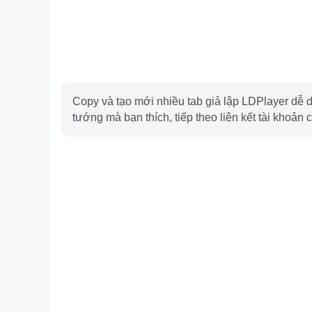
Copy và tạo mới nhiều tab giả lập LDPlayer dễ dàn
tướng mà bạn thích, tiếp theo liên kết tài khoản 
FPS cao
Với sự hỗ trợ của FPS cao, đồ họa Roblox sẽ càng
skill một cách tự do liên tục, giúp cải thiện cảm g