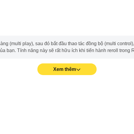
g (multi play), sau đó bắt đầu thao tác đồng bộ (multi control), 
của bạn. Tính năng này sẽ rất hữu ích khi tiến hành reroll trong 
Xem thêm
 thêm mượt mà hơn, thả phóng
Dễ dàng ghi lại những khoảnh k
iác đắm chìm về mặt thị giác.
ích cho học tập và review để cả
thàn