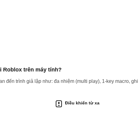
i Roblox trên máy tính?
n đến trình giả lập như: đa nhiệm (multi play), 1-key macro, gh
Điều khiển từ xa