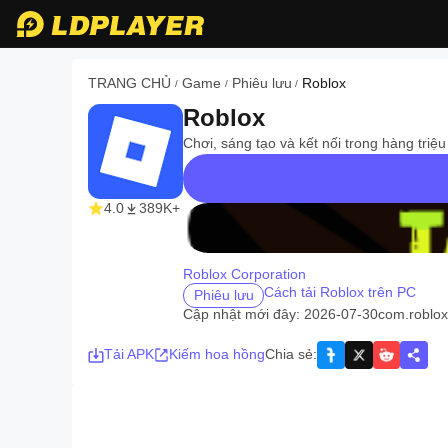
TRANG CHỦ
Game
Phiêu lưu
Roblox
/
/
/
Roblox
Chơi, sáng tạo và kết nối trong hàng triệu
4.0
389K+
recommend
Roblox Corporation
Cách tải Roblox trên PC
Phiêu lưu
Cập nhật mới đây: 2026-07-30
com.roblox.
Tải APK
Kiếm hoa hồng
Chia sẻ
: