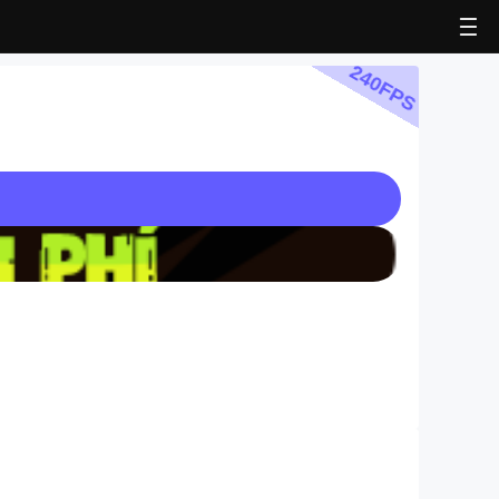
240
FPS