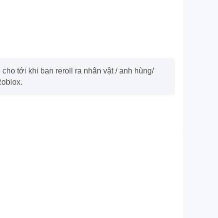
cho tới khi bạn reroll ra nhân vật / anh hùng/
Roblox.
Quay video
hắc thi đua và lịch sử thao tác trong Roblox, rất hữu
i tiến kỹ thuật điều khiển, hoặc chia sẻ niềm vui giành
h công với người chơi khác.