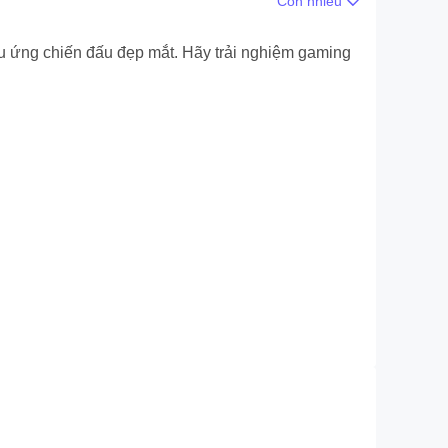
Còn nhiều
i màn hình rộng lớn
iệu ứng chiến đấu đẹp mắt. Hãy trải nghiệm gaming
iệm mượt mà, không bị chặn và hỗ trợ thanh toán