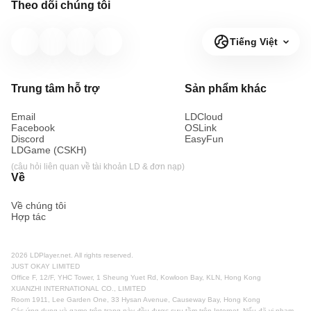
Theo dõi chúng tôi
Tiếng Việt
Trung tâm hỗ trợ
Sản phẩm khác
Email
LDCloud
Facebook
OSLink
Discord
EasyFun
LDGame (CSKH)
(câu hỏi liên quan về tài khoản LD & đơn nạp)
Về
Về chúng tôi
Hợp tác
2026 LDPlayer.net. All rights reserved.
JUST OKAY LIMITED
Office F, 12/F, YHC Tower, 1 Sheung Yuet Rd, Kowloon Bay, KLN, Hong Kong
XUANZHI INTERNATIONAL CO., LIMITED
Room 1911, Lee Garden One, 33 Hysan Avenue, Causeway Bay, Hong Kong
Các ứng dụng và game trên trang này đều được sưu tầm trên Internet. Nếu đã vi phạm