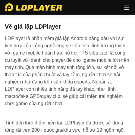
Về giả lập LDPlayer
LDPlayer 9
LDPlayer 9
LDPlayer là phần mềm giả lập Android hàng đầu với sự
Tính tương thích & tính ổn định vượt bậc!
tích hợp của công nghệ engine tiên tiến, tính tương thích
Tính tương thích & tính ổn định vượt
Giả lập tốt nhất lịch sử!
với game mobile hoàn hảo, hỗ trợ FPS siêu cao, là công
bậc!
cụ tuyệt vời dành cho player để chơi game mobile lớn trên
Giả lập tốt nhất lịch sử!
máy tính. Qua màn hình máy tính rộng lớn, sự kết nối với
thao tác của phím chuột và tay cầm, người chơi sẽ trải
Miễn phí
download ldplayer
nghiệm như đang trên sân khấu esports. Ngoài ra,
Tải LDPlayer
LDPLAYER
LDPlayer còn nhiều tính năng đã tay khác, như lệnh
macro/fake GPS/quay clip, sẽ giúp cải thiện trải nghiệm
chơi game của người chơi.
Tính đến thời điểm hiện tại, LDPlayer đã được sử dụng
rộng rãi trên 200+ quốc gia/khu vực, hỗ trợ 19 ngôn ngữ,