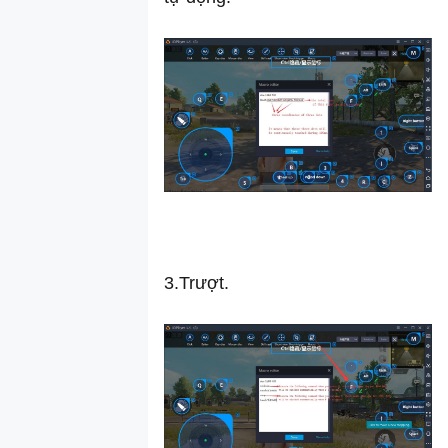
giữa PC và
LDPlayer
Hướng dẫn sử
dụng, cài đặt
bàn phím và
chuột trên
LDPlayer
Giới thiệu tính
năng Multi
Control của
LDPlayer, giúp
3.Trượt.
bạn chơi game
càng thêm
sảng khoái
Cách xem
tham số của
giả lập
Hướng dẫn