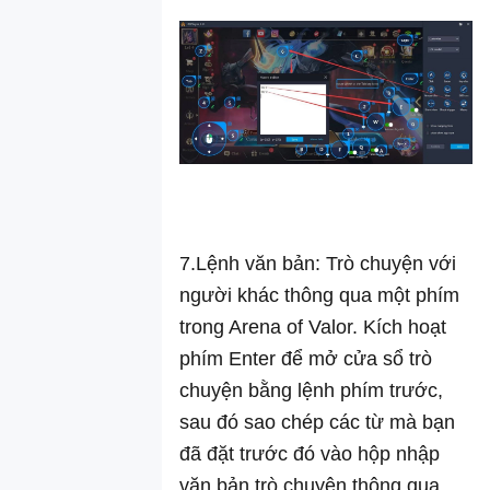
quyết lỗi khởi
động game bị
văng ra
Ghi nhớ vị trí
của trình giả
lập
Khắc phục: Lỗi
Microsoft
Visual C ++
Runtime
7.Lệnh văn bản: Trò chuyện với
Library –
người khác thông qua một phím
Runtime Error
trong Arena of Valor. Kích hoạt
R6025
phím Enter để mở cửa sổ trò
Cách kết hợp
các script
chuyện bằng lệnh phím trước,
Sửa màn hình
sau đó sao chép các từ mà bạn
không hoạt
đã đặt trước đó vào hộp nhập
động ngay trên
văn bản trò chuyện thông qua