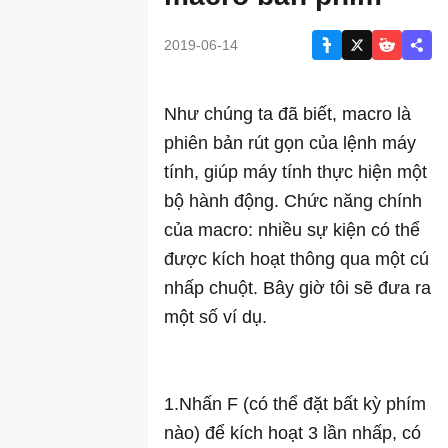
giả lập chạy
mượt game
2019-06-14
Hướng dẫn
tối ưu hóa
Như chúng ta đã biết, macro là
PC
phiên bản rút gọn của lệnh máy
Hướng dẫn
tính, giúp máy tính thực hiện một
tối ưu hóa
bộ hành động. Chức năng chính
tính năng đa
của macro: nhiều sự kiện có thể
mở
được kích hoạt thông qua một cú
Hướng dẫn
nhấp chuột. Bây giờ tôi sẽ đưa ra
khôi phục
một số ví dụ.
dữ liệu
Hướng dẫn
chỉnh sửa
1.Nhấn F (có thể đặt bất kỳ phím
cầu mạng
nào) để kích hoạt 3 lần nhấp, có
Hướng dẫn