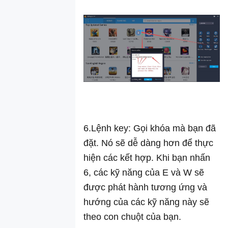
cho lưu ảnh
chụp màn hình
trên LDPlayer
Cách chuyển
đổi ngôn ngữ
của LDPlayer
Hướng dẫn
kiểm tra chi tiết
về cấu hình
máy tính
6.Lệnh key: Gọi khóa mà bạn đã
Hướng dẫn cài
đặt màn hình
đặt. Nó sẽ dễ dàng hơn để thực
ngang trên
hiện các kết hợp. Khi bạn nhấn
LDPlayer
6, các kỹ năng của E và W sẽ
Hướng dẫn cài
được phát hành tương ứng và
macro bàn
hướng của các kỹ năng này sẽ
phím trên giả
lập LDPlayer
theo con chuột của bạn.
Cách giải