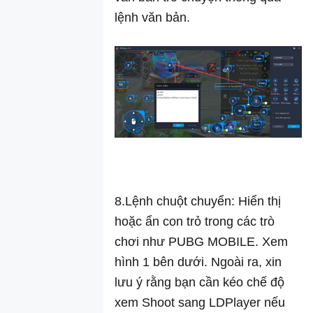
LDPlayer
lệnh văn bản.
Cách giải
quyết lỗi tương
thích Vbox và
win10
Cách tắt ứng
dụng hoặc
game tự động
cập nhật trong
LDPlayer
Về
LDPlayer
8.Lệnh chuột chuyển: Hiển thị
hoặc ẩn con trỏ trong các trò
chơi như PUBG MOBILE. Xem
hình 1 bên dưới. Ngoài ra, xin
lưu ý rằng bạn cần kéo chế độ
xem Shoot sang LDPlayer nếu