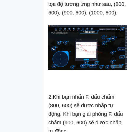
tọa độ tương ứng như sau, (800,
cài đặt
600), (900, 600), (1000, 600).
Game&APP
Hướng dẫn
tính năng cơ
bản
Cách khắc
phục lỗi không
vào được giả
lập LDPlayer
Hướng dẫn cài
đặt macrô bàn
phím
2.Khi bạn nhấn F, dấu chấm
Hướng dẫn
(800, 600) sẽ được nhấp tự
tính năng đồng
động. Khi bạn giải phóng F, dấu
bộ hóa
chấm (900, 600) sẽ được nhấp
Hướng dẫn
chia sẻ File
tự động.