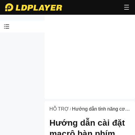
Video
hướng dẫn
Về dự án
liên minh
Hướng dẫn
bật VT
Hướng dẫn
cài đặt và
HỖ TRỢ
Hướng dẫn tính năng cơ
/
khởi động
bản
Hướng dẫn cài đặt
Hướng dẫn
tối ưu hóa
macrô bàn phím