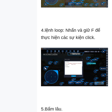
xóa ứng dụng
trên giả lập
Hướng dẫn
khắc phục lỗi
"Ổ ảo không
4.lệnh loop: Nhấn và giữ F để
hợp lệ"
Hướng dẫn
thực hiện các sự kiện click.
dấu nút chữ
trên màn hình
Hướng dẫn
ghi Hoạt động
Hướng dẫn cài
đặt lệnh macro
trên LDPlayer
Hướng dẫn
quay video
màn hình
Thay đổi thư
5.Bấm lâu.
mục mặc định