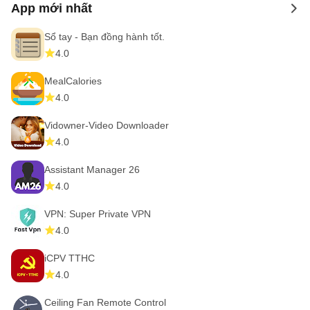
App mới nhất
to 
Ứng dụng này sử dụng Notification Listener cho huy hiệu
Sổ tay - Bạn đồng hành tốt.
biểu tượng và điều khiển phát phương tiện
4.0
MealCalories
4.0
Vidowner-Video Downloader
4.0
Assistant Manager 26
4.0
VPN: Super Private VPN
4.0
iCPV TTHC
4.0
Ceiling Fan Remote Control