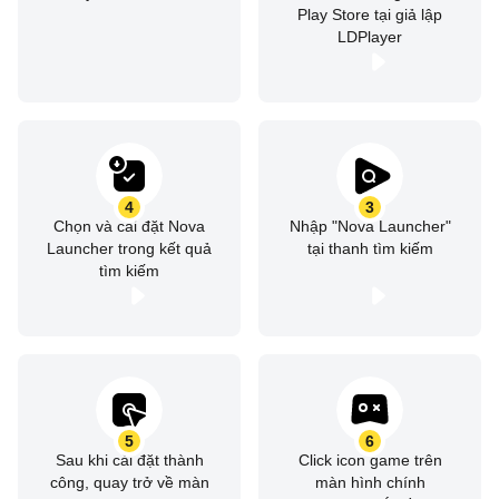
riêng của bạn để tạo phong cách cá nhân.
Play Store tại giả lập
LDPlayer
🌓 Chủ đề sáng và tối tùy chỉnh
Đồng bộ chế độ tối với hệ thống, thời điểm bình minh và
hoàng hôn, hoặc bật vĩnh viễn.
🔍 Hệ thống tìm kiếm mạnh mẽ
4
3
Tìm kiếm nội dung trong ứng dụng, danh bạ và các dịch vụ
Chọn và cài đặt Nova
Nhập "Nova Launcher"
khác với tích hợp nền tảng yêu thích. Nhận Micro Results
Launcher trong kết quả
tại thanh tìm kiếm
tìm kiếm
tức thì cho phép tính, chuyển đổi đơn vị và theo dõi đơn
hàng.
📁 Màn hình chính, ngăn ứng dụng và thư mục tùy chỉnh
Kích thước biểu tượng, màu nhãn, cuộn dọc hoặc ngang
và vị trí thanh tìm kiếm chỉ là khởi đầu.
5
6
Sau khi cài đặt thành
Click icon game trên
📏 Định vị Subgrid
công, quay trở về màn
màn hình chính