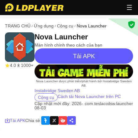
TRANG CHỦ
Ứng dụng
Cộng cụ
Nova Launcher
/
/
/
Nova Launcher
Màn hình chính theo cách của bạn
Tải APK
4.0
1000+
recommend
Nova Launcher được phát triển/phát hành bởi Instabridge Sweden
AB.
Instabridge Sweden AB
Cách tải Nova Launcher trên PC
Cộng cụ
Cập nhật mới đây: 2026-
com.teslacoilsw.launcher
08-03
Tải APK
Chia sẻ
: