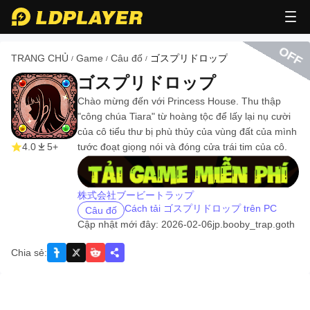
OFF
TRANG CHỦ
Game
Câu đố
ゴスプリドロップ
/
/
/
ゴスプリドロップ
Chào mừng đến với Princess House. Thu thập
"công chúa Tiara" từ hoàng tộc để lấy lại nụ cười
của cô tiểu thư bị phù thủy của vùng đất của mình
4.0
5+
tước đoạt giọng nói và đóng cửa trái tim của cô.
recommend
株式会社ブービートラップ
Cách tải ゴスプリドロップ trên PC
Câu đố
Cập nhật mới đây: 2026-02-06
jp.booby_trap.goth
Chia sẻ
: