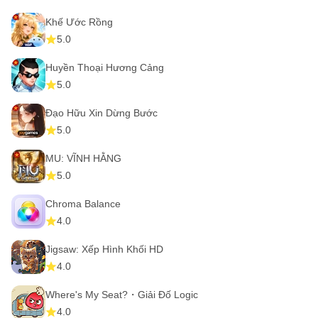
Khế Ước Rồng
5.0
Huyền Thoại Hương Cảng
5.0
Đạo Hữu Xin Dừng Bước
5.0
MU: VĨNH HẰNG
5.0
Chroma Balance
4.0
Jigsaw: Xếp Hình Khối HD
4.0
Where's My Seat?・Giải Đố Logic
4.0