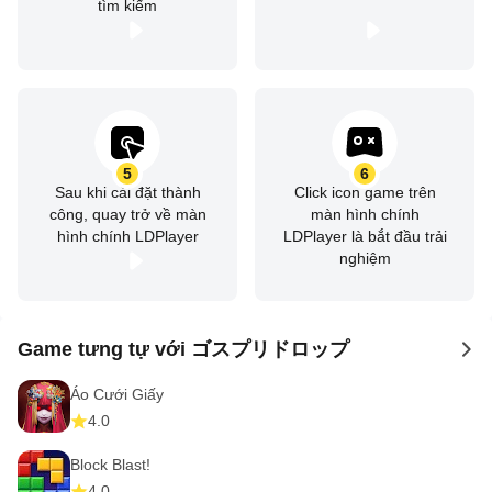
tìm kiếm
5
6
Sau khi cài đặt thành
Click icon game trên
công, quay trở về màn
màn hình chính
hình chính LDPlayer
LDPlayer là bắt đầu trải
nghiệm
Game tưng tự với ゴスプリドロップ
to 
Áo Cưới Giấy
4.0
Block Blast!
4.0