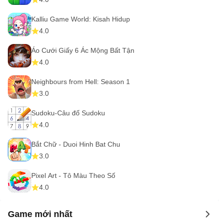
Kalliu Game World: Kisah Hidup
4.0
Áo Cưới Giấy 6 Ác Mộng Bất Tận
4.0
Neighbours from Hell: Season 1
3.0
Sudoku-Câu đố Sudoku
4.0
Bắt Chữ - Duoi Hinh Bat Chu
3.0
Pixel Art - Tô Màu Theo Số
4.0
Game mới nhất
to 