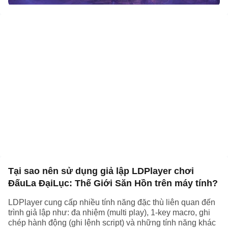
bước thao tác bằng lệnh script. Như vậy bạn sẽ chạy 2 tab
hoặc nhiều tab hơn vào cùng lúc, bạn sẽ nhận nhân
vật/tướng nhanh hơn người chơi khác! Nhờ tính năng này,
thời gian reroll và triệu hồi/quay/rút đã được rút ngắn đáng
kể! Hãy tải và chơi ĐấuLa ĐạiLục: Thế Giới Săn Hồn trên
máy tính ngay bây giờ!
Quyết định phê duyệt nội dung kịch bản trò chơi điện tử
G1 trên mạng số: 251/QĐ-PTTH&TTĐT ngày 15/05/2026
Link : https://giayphep.abei.gov.vn/g1/132086
Được chuyển thể chính thức từ cả anime lẫn tiểu thuyết,
tựa MMORPG thế giới mở 3D đầu tiên của IP Đấu La nay
đã chính thức ra mắt trên mọi nền tảng! Đã đến lúc khuấy
Tại sao nên sử dụng giả lập LDPlayer chơi
đảo đại thế giới Đấu La và thiết lập chuẩn mực mới cho
ĐấuLa ĐạiLục: Thế Giới Săn Hồn trên máy tính?
chất lượng game Đấu La!
LDPlayer cung cấp nhiều tính năng đặc thù liên quan đến
trình giả lập như: đa nhiệm (multi play), 1-key macro, ghi
Thời khắc thức tỉnh đã đến, chào mừng đến với Đấu La
chép hành động (ghi lệnh script) và những tính năng khác