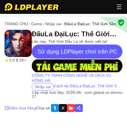
TRANG CHỦ
Game
Nhập vai
ĐấuLa ĐạiLục: Thế Giới Săn
/
/
/
Hồn
ĐấuLa ĐạiLục: Thế Giới
Săn Hồn
Lần này, Thế Giới Đấu La sẽ được viết lại!
Sử dụng LDPlayer chơi trên PC
3.0
2K+
recommend
CÔNG TY TNHH CÔNG NGHỆ VÀ DỊCH VỤ
HỒNG HÀ
Cách tải ĐấuLa ĐạiLục: Thế Giới Săn
Nhập vai
Hồn trên PC
Cập nhật mới đây: 2026-06-
com.global.vn.slmmo
27
Kiếm hoa hồng
Chia sẻ
: