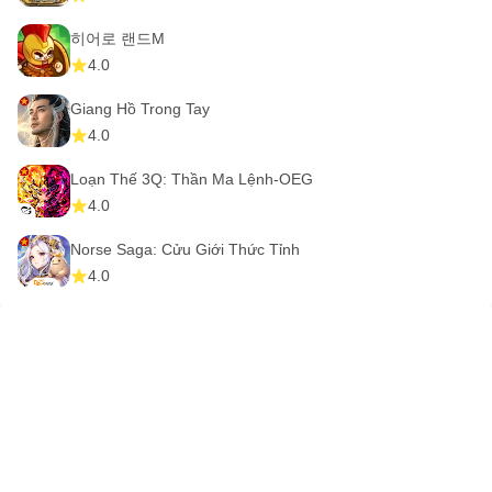
히어로 랜드M
4.0
Giang Hồ Trong Tay
4.0
Loạn Thế 3Q: Thần Ma Lệnh-OEG
4.0
Norse Saga: Cửu Giới Thức Tỉnh
4.0