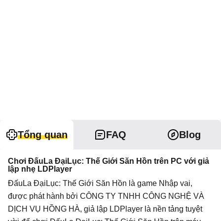
Tổng quan
FAQ
Blog
Chơi ĐấuLa ĐạiLục: Thế Giới Săn Hồn trên PC với giả
lập nhẹ LDPlayer
ĐấuLa ĐạiLục: Thế Giới Săn Hồn là game Nhập vai,
được phát hành bởi CÔNG TY TNHH CÔNG NGHỆ VÀ
DỊCH VỤ HỒNG HÀ, giả lập LDPlayer là nền tảng tuyệt