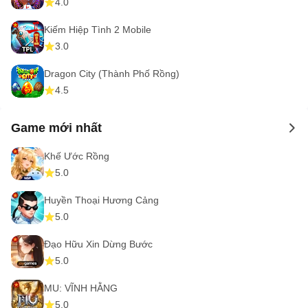
4.0
Kiếm Hiệp Tình 2 Mobile
3.0
Dragon City (Thành Phố Rồng)
4.5
Game mới nhất
to 
Khế Ước Rồng
5.0
Huyền Thoại Hương Cảng
5.0
Đạo Hữu Xin Dừng Bước
5.0
MU: VĨNH HẰNG
5.0