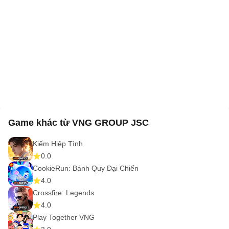
Game khác từ VNG GROUP JSC
Kiếm Hiệp Tình
0.0
CookieRun: Bánh Quy Đại Chiến
4.0
Crossfire: Legends
4.0
Play Together VNG