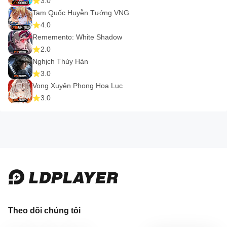
3.0
Tam Quốc Huyễn Tướng VNG
4.0
Rememento: White Shadow
2.0
Nghịch Thủy Hàn
3.0
Vong Xuyên Phong Hoa Lục
3.0
Theo dõi chúng tôi