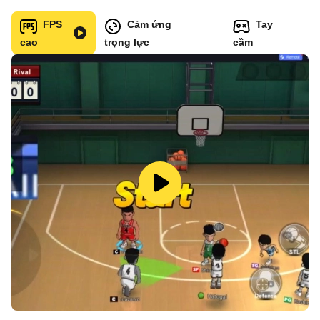
FPS
Cảm ứng
Tay
cao
trọng lực
cầm