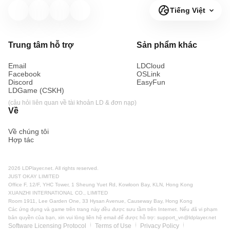
Tiếng Việt
Trung tâm hỗ trợ
Sản phẩm khác
Email
LDCloud
Facebook
OSLink
Discord
EasyFun
LDGame (CSKH)
(câu hỏi liên quan về tài khoản LD & đơn nạp)
Về
Về chúng tôi
Hợp tác
2026 LDPlayer.net. All rights reserved.
JUST OKAY LIMITED
Office F, 12/F, YHC Tower, 1 Sheung Yuet Rd, Kowloon Bay, KLN, Hong Kong
XUANZHI INTERNATIONAL CO., LIMITED
Room 1911, Lee Garden One, 33 Hysan Avenue, Causeway Bay, Hong Kong
Các ứng dụng và game trên trang này đều được sưu tầm trên Internet. Nếu đã vi phạm
bản quyền của bạn, xin vui lòng liên hệ email để được hỗ trợ:
support_vn@ldplayer.net
Software Licensing Protocol
Terms of Use
Privacy Policy