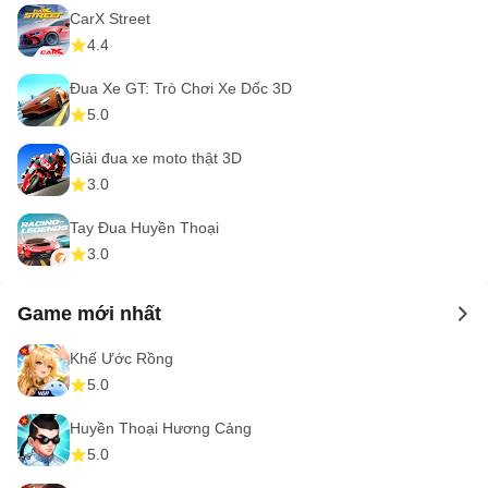
CarX Street
4.4
Đua Xe GT: Trò Chơi Xe Dốc 3D
5.0
Giải đua xe moto thật 3D
3.0
Tay Đua Huyền Thoại
3.0
Game mới nhất
to 
Khế Ước Rồng
5.0
Huyền Thoại Hương Cảng
5.0