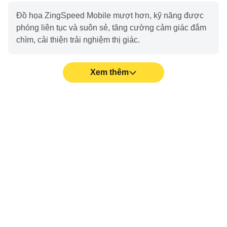
Đồ họa ZingSpeed Mobile mượt hơn, kỹ năng được
phóng liên tục và suôn sẻ, tăng cường cảm giác đắm
chìm, cải thiện trải nghiệm thị giác.
Xem thêm
Quay video
Không làm phiền
Dễ dàng ghi lại những
Tránh bị làm phiền bởi
khoảnh khắc thi đua và
cuộc gọi rác trong khi chơi
lịch sử thao tác trong
ZingSpeed Mobile, đảm
ZingSpeed Mobile, rất
bảo người chơi tập trung
hữu ích cho học tập và
vào quá trình thi đua, thể
review để cải tiến kỹ thuật
hiện kỹ năng gaming tuyệt
điều khiển, hoặc chia sẻ
vời, giúp trải nghiệm sảng
niềm vui giành thành công
khoái hơn.
với người chơi khác.