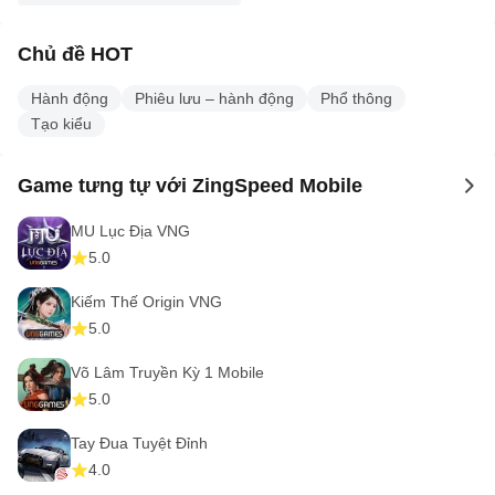
Chủ đề HOT
Hành động
Phiêu lưu – hành động
Phổ thông
Tạo kiểu
Game tưng tự với ZingSpeed Mobile
to 
MU Lục Địa VNG
5.0
Kiếm Thế Origin VNG
5.0
Võ Lâm Truyền Kỳ 1 Mobile
5.0
Tay Đua Tuyệt Đỉnh
4.0