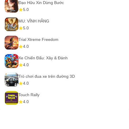
Đạo Hữu Xin Dừng Bước
5.0
MU: VĨNH HẰNG
5.0
Trial Xtreme Freedom
4.0
Xe Chiến Đấu: Xây & Đánh
4.0
Trò chơi đua xe trên đường 3D
4.0
Touch Rally
4.0