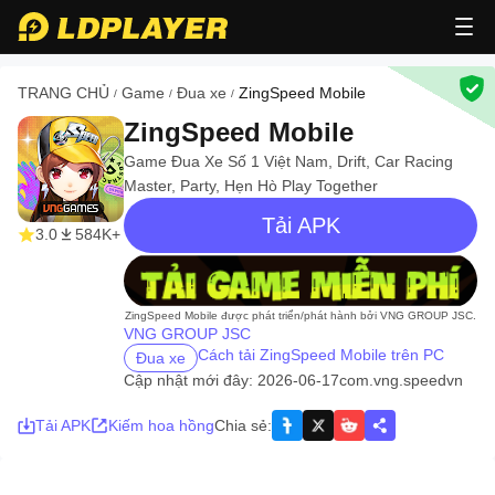
TRANG CHỦ
Game
Đua xe
ZingSpeed Mobile
/
/
/
ZingSpeed Mobile
Game Đua Xe Số 1 Việt Nam, Drift, Car Racing
Master, Party, Hẹn Hò Play Together
Tải APK
3.0
584K+
recommend
ZingSpeed Mobile được phát triển/phát hành bởi VNG GROUP JSC.
VNG GROUP JSC
Cách tải ZingSpeed Mobile trên PC
Đua xe
Cập nhật mới đây: 2026-06-17
com.vng.speedvn
Tải APK
Kiếm hoa hồng
Chia sẻ
: