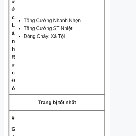
ư
ớ
c
Tăng Cường Nhanh Nhẹn
L
Tăng Cường ST Nhiệt
à
Dòng Chảy: Xá Tội
n
h
R
ự
c
Đ
ỏ
Trang bị tốt nhất
G