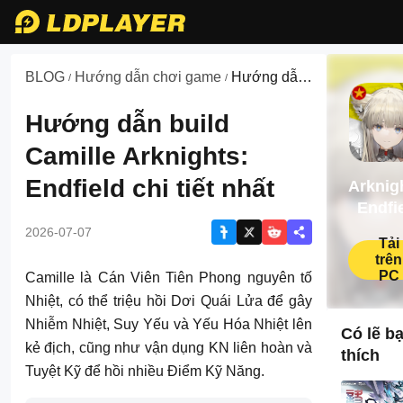
BLOG
Hướng dẫn chơi game
Hướng dẫn
/
/
chơi game
về
Hướng dẫn build
Arknights:
Endfield VN
Camille Arknights:
Endfield chi tiết nhất
Arknig
Endfi
VN
2026-07-07
Tải
trên
PC
Camille là Cán Viên Tiên Phong nguyên tố
Nhiệt, có thể triệu hồi Dơi Quái Lửa để gây
Nhiễm Nhiệt, Suy Yếu và Yếu Hóa Nhiệt lên
Có lẽ b
kẻ địch, cũng như vận dụng KN liên hoàn và
thích
Tuyệt Kỹ để hồi nhiều Điểm Kỹ Năng.