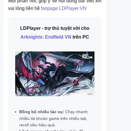
Mọi phản hồi, góp ý về nội dung bài viết xin
vui lòng liên hệ
fanpage LDPlayer VN
LDPlayer - trợ thủ tuyệt vời cho
Arknights: Endfield VN
trên PC
Đồng bộ nhiều tác vụ:
Chạy nhanh
nhiều tài khoản game trên nhiều tab,
reroll siêu hiệu quả.