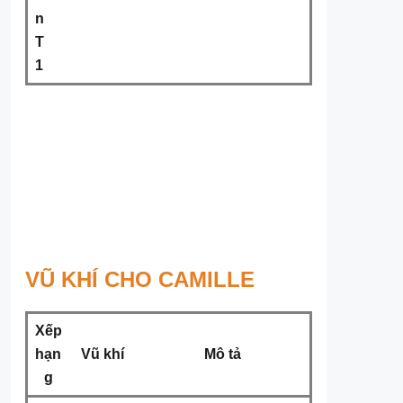
n
T
1
VŨ KHÍ CHO CAMILLE
Xếp
hạn
Vũ khí
Mô tả
g