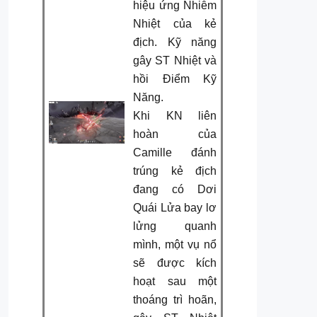
hiệu ứng Nhiễm
Nhiệt của kẻ
địch. Kỹ năng
gây ST Nhiệt và
hồi Điểm Kỹ
Năng.
Khi KN liên
hoàn của
Camille đánh
trúng kẻ địch
đang có Dơi
Quái Lửa bay lơ
lửng quanh
mình, một vụ nổ
sẽ được kích
hoạt sau một
thoáng trì hoãn,