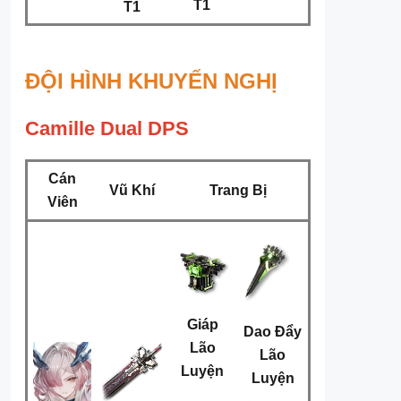
T1
T1
ĐỘI HÌNH KHUYẾN NGHỊ
Camille Dual DPS
Cán
Vũ Khí
Trang Bị
Viên
Giáp
Dao Đẩy
Lão
Lão
Luyện
Luyện