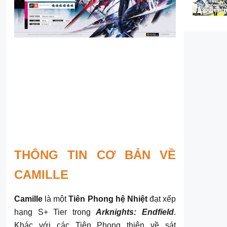
List 2026
Top đội h
meta
Arknights
Endfield
THÔNG TIN CƠ BẢN VỀ
CAMILLE
Camille
là một
Tiên Phong hệ Nhiệt
đạt xếp
hạng S+ Tier trong
Arknights: Endfield
.
Khác với các Tiên Phong thiên về sát