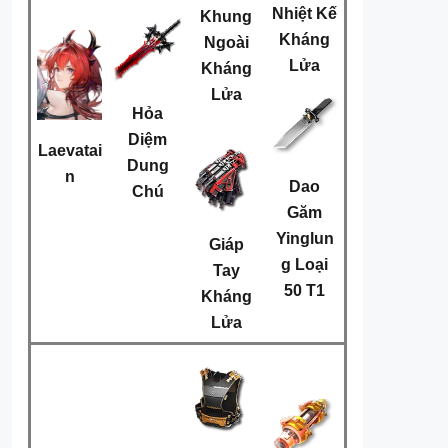
Nhiệt Kế
Khung
Kháng
Ngoài
Lửa
Kháng
Lửa
Hỏa
Diệm
Laevatai
Dung
n
Dao
Chú
Găm
Yinglun
Giáp
g Loại
Tay
50 T1
Kháng
Lửa