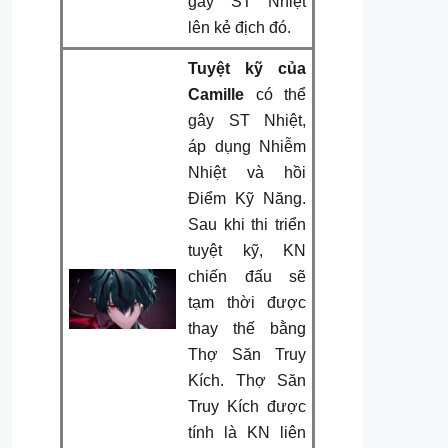
gây ST Nhiệt
lên kẻ địch đó.
Tuyệt kỹ của
Camille
có thể
gây ST Nhiệt,
áp dụng Nhiễm
Nhiệt và hồi
Điểm Kỹ Năng.
Sau khi thi triển
tuyệt kỹ, KN
chiến đấu sẽ
tạm thời được
thay thế bằng
Thợ Săn Truy
Kích. Thợ Săn
Truy Kích được
tính là KN liên