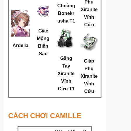
Phụ
Choàng
Xiranite
Bonekr
Vĩnh
usha T1
Cửu
Giấc
Mộng
Ardelia
Biển
Sao
Găng
Giáp
Tay
Phụ
Xiranite
Xiranite
Vĩnh
Vĩnh
Cửu T1
Cửu
CÁCH CHƠI CAMILLE