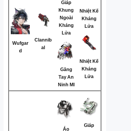
Giáp
Khung
Nhiệt Kế
Ngoài
Kháng
Kháng
Lửa
Lửa
Clannib
Wufgar
al
d
Nhiệt Kế
Kháng
Găng
Lửa
Tay An
Ninh MI
Giáp
Áo