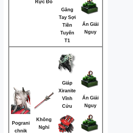
Rực Đỏ
Găng
Tay Sợi
Ấn Giải
Tiền
Nguy
Tuyến
T1
Giáp
Xiranite
Ấn Giải
Vĩnh
Nguy
Cửu
Không
Pograni
Nghỉ
chnik