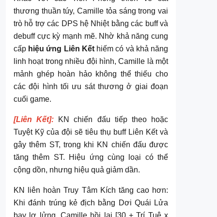
thương thuần túy, Camille tỏa sáng trong vai
trò hỗ trợ các DPS hệ Nhiệt bằng các buff và
debuff cực kỳ mạnh mẽ. Nhờ khả năng cung
cấp
hiệu ứng Liên Kết
hiếm có và khả năng
linh hoạt trong nhiều đội hình, Camille là một
mảnh ghép hoàn hảo không thể thiếu cho
các đội hình tối ưu sát thương ở giai đoạn
cuối game.
[Liên Kết]:
KN chiến đấu tiếp theo hoặc
Tuyệt Kỹ của đội sẽ tiêu thụ buff Liên Kết và
gây thêm ST, trong khi KN chiến đấu được
tăng thêm ST. Hiệu ứng cùng loại có thể
cộng dồn, nhưng hiệu quả giảm dần.
KN liên hoàn Truy Tâm Kích tăng cao hơn:
Khi đánh trúng kẻ địch bằng Dơi Quái Lửa
bay lơ lửng, Camille hồi lại [30 + Trí Tuệ x