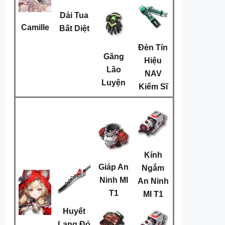
Dải Tua
Camille
Bất Diệt
Đèn Tín
Găng
Hiệu
Lão
NAV
Luyện
Kiếm Sĩ
Kính
Giáp An
Ngắm
Ninh MI
An Ninh
T1
MI T1
Huyết
Lang Đỏ