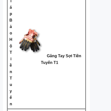
i
á
p
B
ả
o
H
ộ
T
Găng Tay Sợi Tiền
i
Tuyến T1
ề
n
T
u
y
ế
n