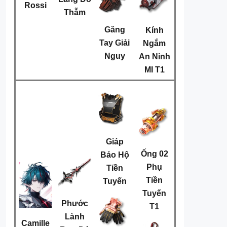
Rossi
Thẫm
Găng
Kính
Tay Giải
Ngắm
Nguy
An Ninh
MI T1
Giáp
Ống 02
Bảo Hộ
Phụ
Tiền
Tiền
Tuyến
Tuyến
Phước
T1
Lành
Camille