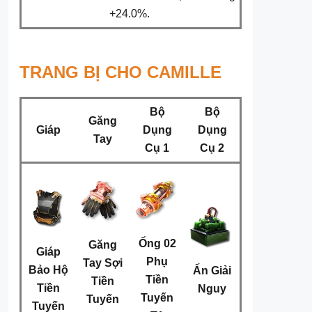
+24.0%.
TRANG BỊ CHO CAMILLE
Bộ
Bộ
Găng
Giáp
Dụng
Dụng
Tay
Cụ 1
Cụ 2
Ống 02
Găng
Giáp
Phụ
Tay Sợi
Bảo Hộ
Ấn Giải
Tiền
Tiền
Tiền
Nguy
Tuyến
Tuyến
Tuyến