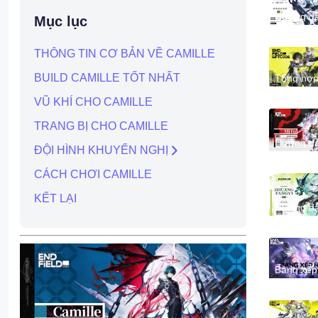
Hướng d
Mục lục
build Arc
Arknights
Endfield c
THÔNG TIN CƠ BẢN VỀ CAMILLE
tiết nhất
BUILD CAMILLE TỐT NHẤT
Tổng hợ
Code
Arknights
VŨ KHÍ CHO CAMILLE
Endfield 
mới nhất
TRANG BỊ CHO CAMILLE
2026 và
Hướng D
Hướng d
Nhập
ĐỘI HÌNH KHUYẾN NGHỊ
build Mi 
Giftcode
Arknights
Endfield c
CÁCH CHƠI CAMILLE
tiết nhất
KẾT LẠI
Hướng d
build Zh
Fangyi
Arknights
Endfield c
tiết nhất
Bảng xếp
hạng đặc
Arknights
Endfield 
nhất - Tie