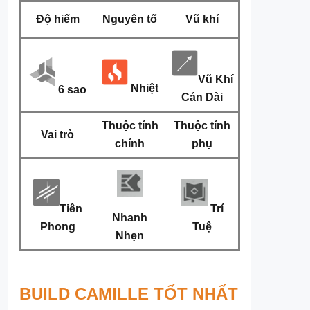
Độ hiếm
Nguyên tố
Vũ khí
Vũ Khí
Nhiệt
6 sao
Cán Dài
Thuộc tính
Thuộc tính
Vai trò
chính
phụ
Tiên
Trí
Nhanh
Phong
Tuệ
Nhẹn
BUILD CAMILLE TỐT NHẤT