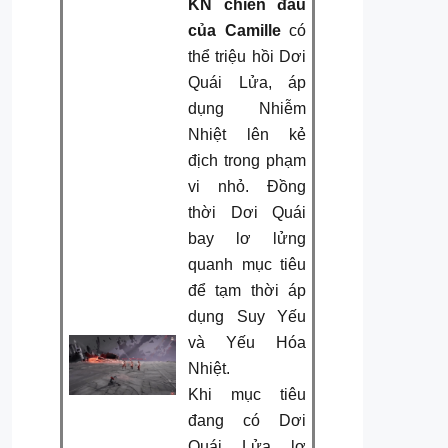
KN chiến đấu
của Camille
có
thể triệu hồi Dơi
Quái Lửa, áp
dụng Nhiễm
Nhiệt lên kẻ
địch trong phạm
vi nhỏ. Đồng
thời Dơi Quái
bay lơ lửng
quanh mục tiêu
để tạm thời áp
dụng Suy Yếu
và Yếu Hóa
Nhiệt.
Khi mục tiêu
đang có Dơi
Quái Lửa lơ