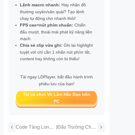
Lệnh macro nhanh:
Hay nhận đồ
thường xuyên/săn quái? Tạo lệnh
chạy tự động cho nhanh thôi!
FPS cao+nút phím chuẩn:
Chiến
đấu mượt, thoải mái phát kỹ năng liền
mạch.
Chia sẻ clip vừa ghi:
Ghi lại highlight
tuyệt vời chỉ cần 1 nhấn nút phím tắt,
content hay không còn bị thiếu!
Tải ngay LDPlayer, bắt đầu hành trình
phiêu lưu của bạn!
Tải và chơi Võ Lâm Hắc Đạo trên
PC
Code Tàng Long
|
Đấu Trường Chân
Bất Bại mới nhất
Lý Mùa 17: