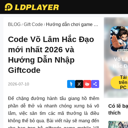
BLOG
Gift Code
Hướng dẫn chơi game về
/
/
Võ Lâm Hắc Đạo
Code Võ Lâm Hắc Đạo
mới nhất 2026 và
Hướng Dẫn Nhập
Võ L
Hắc Đ
Giftcode
Tải
trên
2026-07-10
PC
Để chặng đường hành tẩu giang hồ thêm
Có lẽ b
phần dễ thở và nhanh chóng xưng bá võ
thích
lâm, việc săn tìm các mã thưởng là điều
không thể bỏ qua. Bài viết này sẽ mang đến