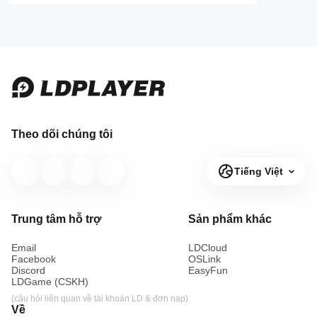
2026 và Hướng
Hướng Dẫn Đội
Dẫn Nhập
Hình Ezreal
Giftcode
Cho'Gath Reroll
Theo dõi chúng tôi
Tiếng Việt
Trung tâm hỗ trợ
Sản phẩm khác
Email
LDCloud
Facebook
OSLink
Discord
EasyFun
LDGame (CSKH)
(câu hỏi liên quan về tài khoản LD & đơn nạp)
Về