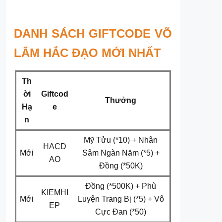
DANH SÁCH GIFTCODE VÕ
LÂM HẮC ĐẠO MỚI NHẤT
Th
ời
Giftcod
Thưởng
Hạ
e
n
Mỹ Tửu (*10) + Nhân
HACD
Mới
Sâm Ngàn Năm (*5) +
AO
Đồng (*50K)
Đồng (*500K) + Phù
KIEMHI
Mới
Luyện Trang Bị (*5) + Vô
EP
Cực Đan (*50)