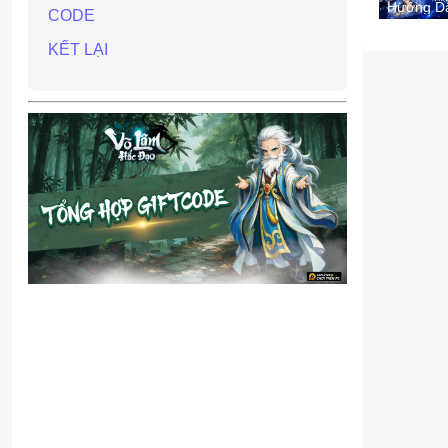
Hướng D
CODE
Cách Chi
Khế Ước
KẾT LẠI
Rồng Mà
Hình Nga
Trên PC
Bằng
LDPlayer