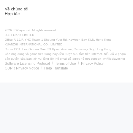
Về chúng tôi
Hợp tác
2026 LDPlayer.net. All rights reserved.
JUST OKAY LIMITED
Office F, 12/F, YHC Tower, 1 Sheung Yuet Rd, Kowloon Bay, KLN, Hong Kong
XUANZHI INTERNATIONAL CO., LIMITED
Room 1911, Lee Garden One, 33 Hysan Avenue, Causeway Bay, Hong Kong
Các ứng dụng và game trên trang này đều được sưu tầm trên Internet. Nếu đã vi phạm
bản quyền của bạn, xin vui lòng liên hệ email để được hỗ trợ:
support_vn@ldplayer.net
Software Licensing Protocol
Terms of Use
Privacy Policy
GDPR Privacy Notice
Help Translate