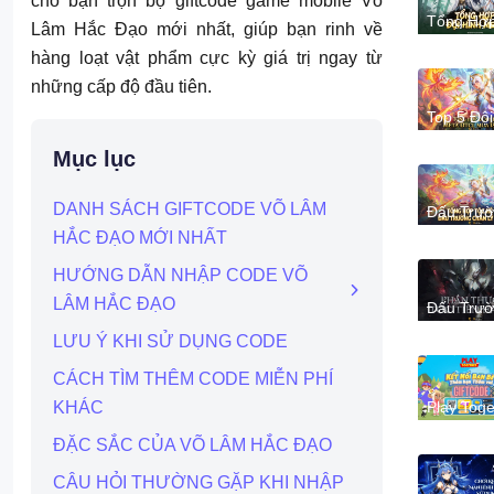
cho bạn trọn bộ giftcode game mobile Võ
Tổng Hợ
Lâm Hắc Đạo mới nhất, giúp bạn rinh về
Đội Hình
Meta Võ
hàng loạt vật phẩm cực kỳ giá trị ngay từ
Hắc Đạo
những cấp độ đầu tiên.
Top 5 Đội
Hình Met
Đtcl Mùa
Mục lục
18 PBE -
Chủ Thử
Nghiệm
DANH SÁCH GIFTCODE VÕ LÂM
Đấu Trư
Chân Lý:
HẮC ĐẠO MỚI NHẤT
Tổng Hợ
Tộc Hệ M
Mùa 18
HƯỚNG DẪN NHẬP CODE VÕ
LÂM HẮC ĐẠO
Đấu Trư
Chân Lý:
Tiết Phần
LƯU Ý KHI SỬ DỤNG CODE
Thưởng 
Tiên Hắc
CÁCH TÌM THÊM CODE MIỄN PHÍ
Cho Ngh
Thủ Mùa
Play Toge
KHÁC
- VNG: t
hợp giftc
ĐẶC SẮC CỦA VÕ LÂM HẮC ĐẠO
mới nhất
hướng d
CÂU HỎI THƯỜNG GẶP KHI NHẬP
cách nhậ