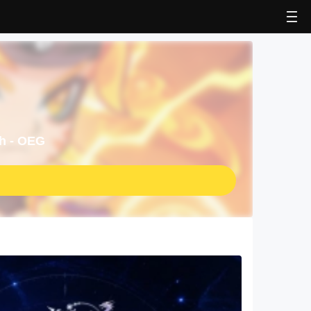
ch - OEG