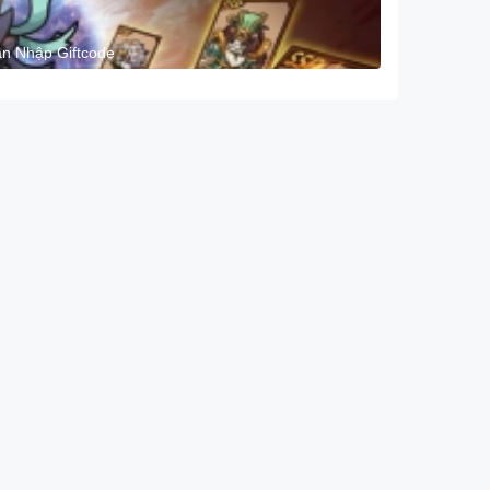
n Nhập Giftcode