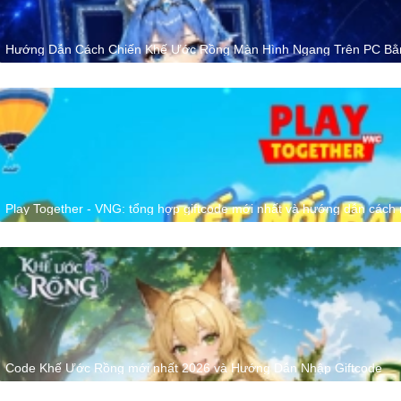
Hướng Dẫn Cách Chiến Khế Ước Rồng Màn Hình Ngang Trên PC Bằ
Play Together - VNG: tổng hợp giftcode mới nhất và hướng dẫn cách
Code Khế Ước Rồng mới nhất 2026 và Hướng Dẫn Nhập Giftcode