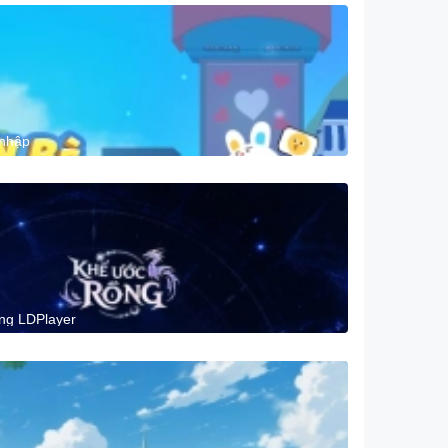
 nhập
ng LDPlayer