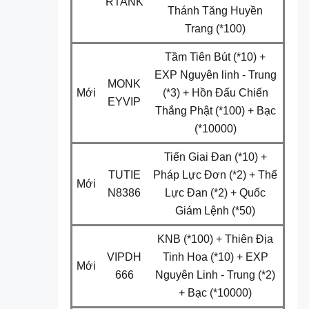
RTANK
Thánh Tăng Huyền
Trang (*100)
Tầm Tiên Bút (*10) +
EXP Nguyên linh - Trung
MONK
Mới
(*3) + Hồn Đấu Chiến
EYVIP
Thắng Phật (*100) + Bạc
(*10000)
Tiến Giai Đan (*10) +
TUTIE
Pháp Lực Đơn (*2) + Thể
Mới
N8386
Lực Đan (*2) + Quốc
Giám Lệnh (*50)
KNB (*100) + Thiên Địa
VIPDH
Tinh Hoa (*10) + EXP
Mới
666
Nguyên Linh - Trung (*2)
+ Bạc (*10000)