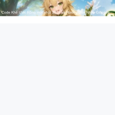
Code Khế Ước Rồng mới nhất 2026 và Hướng Dẫn Nhập Giftcode