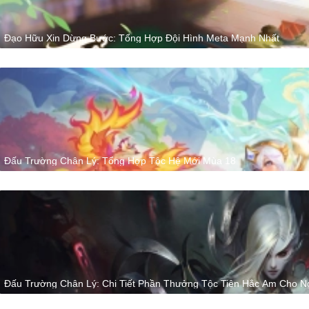
Đạo Hữu Xin Dừng Bước: Tổng Hợp Đội Hình Meta Mạnh Nhất
Đấu Trường Chân Lý: Tổng Hợp Tộc Hệ Mới Mùa 18
Đấu Trường Chân Lý: Chi Tiết Phần Thưởng Tộc Tiên Hắc Ám Cho 