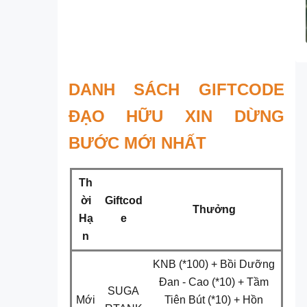
DANH SÁCH GIFTCODE
ĐẠO HỮU XIN DỪNG
BƯỚC MỚI NHẤT
Th
ời
Giftcod
Thưởng
Hạ
e
n
KNB (*100) + Bồi Dưỡng
Đan - Cao (*10) + Tầm
SUGA
Mới
Tiên Bút (*10) + Hồn