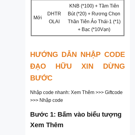
KNB (*100) + Tầm Tiên
DHTR
Bút (*20) + Rương Chọn
Mới
OLAI
Thần Tiên Ảo Thái-1 (*1)
+ Bạc (*10Vạn)
HƯỚNG DẪN NHẬP CODE
ĐẠO HỮU XIN DỪNG
BƯỚC
Nhập code nhanh: Xem Thêm >>> Giftcode
>>> Nhập code
Bước 1: Bấm vào biểu tượng
Xem Thêm