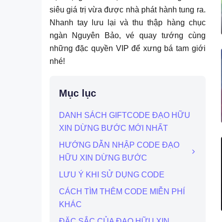
siêu giá trị vừa được nhà phát hành tung ra.
Nhanh tay lưu lại và thu thập hàng chục
ngàn Nguyên Bảo, vé quay tướng cùng
những đặc quyền VIP để xưng bá tam giới
nhé!
Mục lục
DANH SÁCH GIFTCODE ĐẠO HỮU
XIN DỪNG BƯỚC MỚI NHẤT
HƯỚNG DẪN NHẬP CODE ĐẠO
HỮU XIN DỪNG BƯỚC
LƯU Ý KHI SỬ DỤNG CODE
CÁCH TÌM THÊM CODE MIỄN PHÍ
KHÁC
ĐẶC SẮC CỦA ĐẠO HỮU XIN