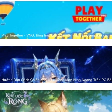
Play Together - VNG: tổng hợp giftcode mới nhất và hướng dẫn cách
Hướng Dẫn Cách Chiến Khế Ước Rồng Màn Hình Ngang Trên PC Bằ