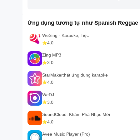
Ứng dụng tương tự như Spanish Reggae 
WeSing - Karaoke, Tiệc
4.0
Zing MP3
3.0
StarMaker:hát ứng dụng karaoke
4.0
WeDJ
3.0
SoundCloud: Khám Phá Nhạc Mới
4.0
Avee Music Player (Pro)