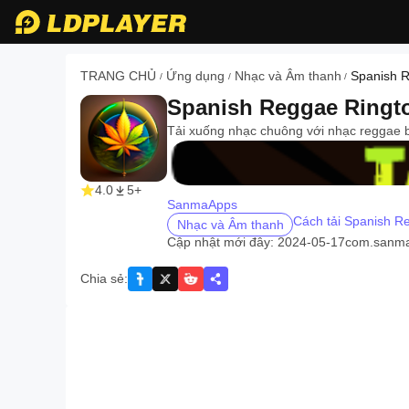
TRANG CHỦ
Ứng dụng
Nhạc và Âm thanh
Spanish 
/
/
/
Spanish Reggae Ringt
Tải xuống nhạc chuông với nhạc reggae b
recommend
4.0
5+
SanmaApps
Cách tải Spanish R
Nhạc và Âm thanh
Cập nhật mới đây: 2024-05-17
com.sanma
Chia sẻ
: