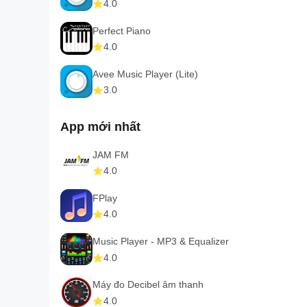
4.0
Perfect Piano
4.0
Avee Music Player (Lite)
3.0
App mới nhất
JAM FM
4.0
FPlay
4.0
Music Player - MP3 & Equalizer
4.0
Máy đo Decibel âm thanh
4.0