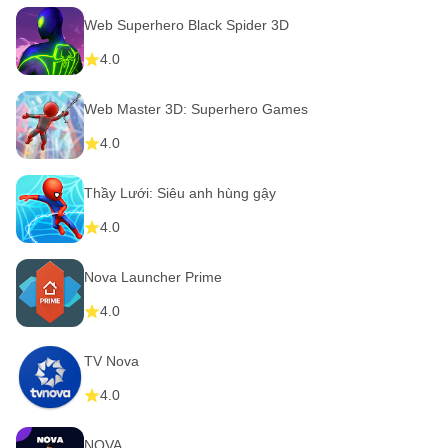
Web Superhero Black Spider 3D
4.0
Web Master 3D: Superhero Games
4.0
Thầy Lưới: Siêu anh hùng gậy
4.0
Nova Launcher Prime
4.0
TV Nova
4.0
NOVA