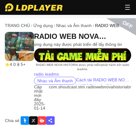
OFF
TRANG CHỦ
Ứng dụng
Nhạc và Âm thanh
RADIO WEB
/
/
/
NOVA HISTORIA
RADIO WEB NOVA
HISTORIA
ứng dụng này được phát triển để lấy thông tin
recommend
4.0
5+
RADIO WEB NOVA HISTORIA được phát triển/phát hành bởi radio
ieadms.
radio ieadms
Cách tải RADIO WEB NOVA
Nhạc và Âm thanh
HISTORIA trên PC
Cập
com.shoutcast.stm.radiowebnovahistoriabr
nhật
mới
đây:
2025-
01-14
Chia sẻ
: