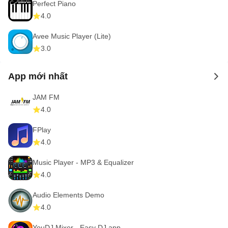
Perfect Piano
4.0
Avee Music Player (Lite)
3.0
App mới nhất
to 
JAM FM
4.0
FPlay
4.0
Music Player - MP3 & Equalizer
4.0
Audio Elements Demo
4.0
YouDJ Mixer - Easy DJ app