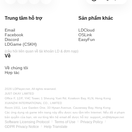
Trung tâm hỗ trợ
Sản phẩm khác
Email
LDCloud
Facebook
OSLink
Discord
EasyFun
LDGame (CSKH)
(câu hỏi liên quan về tài khoản LD & đơn nạp)
Về
Về chúng tôi
Hợp tác
2026 LDPlayer.net. All rights reserved.
JUST OKAY LIMITED
Office F, 12/F, YHC Tower, 1 Sheung Yuet Rd, Kowloon Bay, KLN, Hong Kong
XUANZHI INTERNATIONAL CO., LIMITED
Room 1911, Lee Garden One, 33 Hysan Avenue, Causeway Bay, Hong Kong
Các ứng dụng và game trên trang này đều được sưu tầm trên Internet. Nếu đã vi phạm
bản quyền của bạn, xin vui lòng liên hệ email để được hỗ trợ:
support_vn@ldplayer.net
Software Licensing Protocol
Terms of Use
Privacy Policy
GDPR Privacy Notice
Help Translate