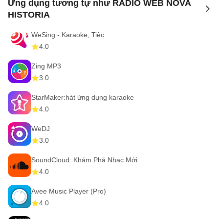
Ứng dụng tương tự như RADIO WEB NOVA
to 
HISTORIA
WeSing - Karaoke, Tiệc
4.0
Zing MP3
3.0
StarMaker:hát ứng dụng karaoke
4.0
WeDJ
3.0
SoundCloud: Khám Phá Nhạc Mới
4.0
Avee Music Player (Pro)
4.0