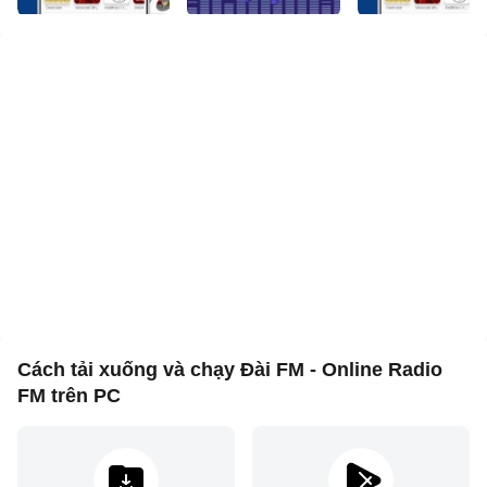
FM cho phép bạn nghe, phát trực tiếp và thưởng thức
nhiều thể loại như âm nhạc, đàm thoại, tin tức, thể thao,
hài kịch, hòa nhạc và nhiều loại chương trình khác do
nhiều đài truyền hình cung cấp.
Nghe và Download podcast phổ biến với hơn 18
Categories mục và hơn 100 langauges
Các thể loại phổ biến like , News , Politics , Arts , Music ,
Education etc.
Truy cập hơn 180.000 podcast và hơn 20 million episodes
Tại sao lại là Đài FM?
♥ Nó miễn phí - nhưng vẫn đầy đủ các tính năng
Đài FM là ứng dụng duy nhất trong Playstore cung cấp trải
nghiệm nghe đài thực sự miễn phí. Tính năng yêu thích,
Cách tải xuống và chạy Đài FM - Online Radio
hẹn giờ ngủ, tính năng báo thức, tắt, v.v. Bạn đặt tên cho
FM trên PC
nó và chúng tôi có các tính năng dành cho bạn. Và tất cả
những điều đó đều miễn phí