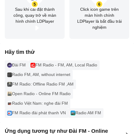
5
6
màn hình chính
Sau khi cài đặt thành
Click icon game trên
Chức năng cảnh báo theo yêu cầu
công, quay trở về màn
màn hình chính
hình chính LDPlayer
LDPlayer là bắt đầu trải
•Enjoy and download popular podcasts
nghiệm
♥ Cách nhanh nhất để truy cập các đài phát thanh yêu
thích của bạn
Hãy tìm thử
Chỉ cần 2 cú nhấp chuột để điều chỉnh đài Radio yêu thích
của bạn - thật dễ dàng
Đài FM
FM Radio - FM, AM, Local Radio
Radio FM, AM, without internet
♥ Nếu bạn thích radio, có nhiều cách để yêu thích nó -
FM Radio: Offline Radio FM ,AM
•Thêm vào mục yêu thích của bạn để nghe sau
•Truy cập nó từ mục gần đây bất kỳ lúc nào
Open Radio - Online FM Radio
•Thêm Phím tắt Radio vào màn hình chính của bạn và
Radio Việt Nam: nghe đài FM
nghe bằng một lần chạm
FM Radio đài phát thanh VN
Radio AM FM
♥ Ngủ với đài phát thanh yêu thích
Ứng dụng tương tự như Đài FM - Online
Nghe bản rdo yêu thích của bạn trong khi đi ngủ - mà