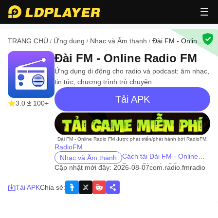
TRANG CHỦ
Ứng dụng
Nhạc và Âm thanh
Đài FM - Online
/
/
/
Radio FM
Đài FM - Online Radio FM
Ứng dụng di động cho radio và podcast: âm nhạc,
tin tức, chương trình trò chuyện
Tải APK
3.0
100+
recommend
Đài FM - Online Radio FM được phát triển/phát hành bởi RadioFM.
RadioFM
Cách tải Đài FM - Online
Nhạc và Âm thanh
Radio FM trên PC
Cập nhật mới đây: 2026-08-07
com.radio.fmradio
Tải APK
Chia sẻ
: