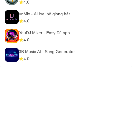
Facebook - http://fb.com/radiofmapp
4.0
Twitter - http://twitter.com/radiofmapp
unMix - AI loại bỏ giọng hát
Instagram - https://instagram.com/radiofmapp
4.0
❗Lưu ý: Ứng dụng này không hoạt động nếu không có kết
YouDJ Mixer - Easy DJ app
4.0
nối internet hoặc wifi. Có thể có một số đài FM không hoạt
động vì luồng của chúng tạm thời ngoại tuyến.
3B Music AI - Song Generator
4.0
Bạn cũng có thể ghé thăm chúng tôi trên
http://wwwappradiofm.com hoặc viết thư cho chúng tôi trên
support@appradiofm.com và nhóm hỗ trợ khách hàng của
chúng tôi sẽ không bao giờ làm bạn thất vọng.
Chúng tôi đang nghe!!!
Đài FM