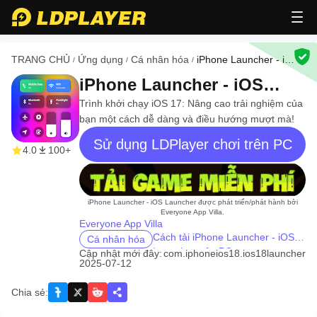
TRANG CHỦ
Ứng dụng
Cá nhân hóa
iPhone Launcher - iOS
/
/
/
Launcher
iPhone Launcher - iOS
Launcher
Trình khởi chạy iOS 17: Nâng cao trải nghiệm của
bạn một cách dễ dàng và điều hướng mượt mà!
Sử dụng LDPlayer chơi trên PC
4.0
100+
recommend
iPhone Launcher - iOS Launcher được phát triển/phát hành bởi
Everyone App Villa.
Everyone App Villa
Cách tải iPhone Launcher - iOS
Cá nhân hóa
Launcher trên PC
Cập nhật mới đây:
com.iphoneios18.ios18launcher
2025-07-12
Chia sẻ
: