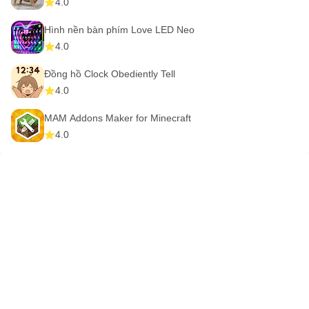
4.0
↓⬇ Tải xuống iOS Launcher 17 ngay hôm nay và bắt đầu
Hình nền bàn phím Love LED Neo
hành trình mang đến cho điện thoại thông minh của bạn
4.0
một cải tiến thanh lịch và hiện đại lấy cảm hứng từ iOS.
Đồng hồ Clock Obediently Tell
4.0
MAM Addons Maker for Minecraft
4.0