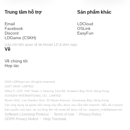
Trung tâm hỗ trợ
Sản phẩm khác
Email
LDCloud
Facebook
OSLink
Discord
EasyFun
LDGame (CSKH)
(câu hỏi liên quan về tài khoản LD & đơn nạp)
Về
Về chúng tôi
Hợp tác
2026 LDPlayer.net. All rights reserved.
JUST OKAY LIMITED
Office F, 12/F, YHC Tower, 1 Sheung Yuet Rd, Kowloon Bay, KLN, Hong Kong
XUANZHI INTERNATIONAL CO., LIMITED
Room 1911, Lee Garden One, 33 Hysan Avenue, Causeway Bay, Hong Kong
Các ứng dụng và game trên trang này đều được sưu tầm trên Internet. Nếu đã vi phạm
bản quyền của bạn, xin vui lòng liên hệ email để được hỗ trợ:
support_vn@ldplayer.net
Software Licensing Protocol
Terms of Use
Privacy Policy
GDPR Privacy Notice
Help Translate