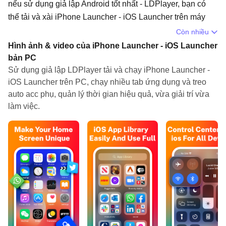
nếu sử dụng giả lập Android tốt nhất - LDPlayer, bạn có
thể tải và xài iPhone Launcher - iOS Launcher trên máy
tính.
Còn nhiều
Hình ảnh & video của iPhone Launcher - iOS Launcher
Khi chạy iPhone Launcher - iOS Launcher trên máy tính,
bản PC
bạn có thể lướt nội dung trên màn hình lớn, sử dụng chuột
Sử dụng giả lập LDPlayer tải và chạy iPhone Launcher -
và bàn phím để thao tác ứng dụng sẽ nhanh hơn và chuẩn
iOS Launcher trên PC, chạy nhiều tab ứng dụng và treo
xác hơn so với ấn màn hình trên điện thoại, hơn nữa, bạn
auto acc phụ, quản lý thời gian hiệu quả, vừa giải trí vừa
sẽ khỏi lo pin bị tụt như trên mobile.
làm việc.
Qua tính năng đa nhiệm (multi play) và tính năng thao tác
đồng bộ (multi control), thậm chí bạn còn có thể chạy nhiều
tab ứng dụng và acc trên PC.
Còn tính năng chia sẻ file giữa PC và LDPlayer sẽ giúp
bạn di chuyển tệp file rất đơn giản.
Hãy tải và chạy iPhone Launcher - iOS Launcher trên PC,
tận hưởng màn hình lớn và đồ họa đẹp trên máy tính nha!